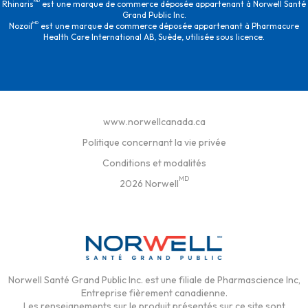
MD
Rhinaris
est une marque de commerce déposée appartenant à Norwell Santé
Grand Public Inc.
MD
Nozoil
est une marque de commerce déposée appartenant à Pharmacure
Health Care International AB, Suède, utilisée sous licence.
www.norwellcanada.ca
Politique concernant la vie privée
Conditions et modalités
MD
2026 Norwell
Norwell Santé Grand Public Inc. est une filiale de Pharmascience Inc,
Entreprise fièrement canadienne.
Les renseignements sur le produit présentés sur ce site sont