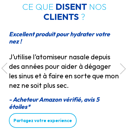
CE QUE
DISENT
NOS
CLIENTS
?
Excellent produit pour hydrater votre
Eff
nez !
e
Rh
J’utilise l’atomiseur nasale depuis
qu
des années pour aider à dégager
,
qu
les sinus et à faire en sorte que mon
la
en
nez ne soit plus sec.
l'o
- Acheteur Amazon vérifié, avis 5
- A
je
étoiles*
éto
Partagez votre experience