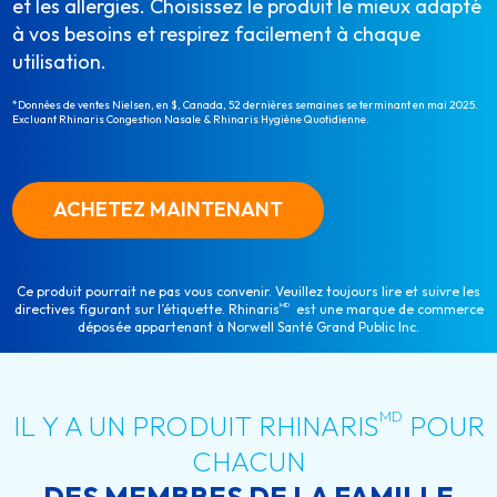
et les allergies. Choisissez le produit le mieux adapté
à vos besoins et respirez facilement à chaque
utilisation.
*Données de ventes Nielsen, en $, Canada, 52 dernières semaines se terminant en mai 2025.
Excluant Rhinaris Congestion Nasale & Rhinaris Hygiène Quotidienne.
ACHETEZ MAINTENANT
Ce produit pourrait ne pas vous convenir. Veuillez toujours lire et suivre les
MD
directives figurant sur l’étiquette. Rhinaris
est une marque de commerce
déposée appartenant à Norwell Santé Grand Public Inc.
MD
IL Y A UN PRODUIT RHINARIS
POUR
CHACUN